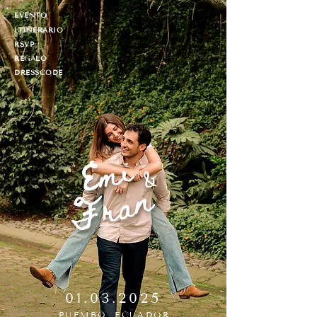
EVENTO
ITINERARIO
RSVP
REGALO
DRESSCODE
Emi
&
Fran
01.03.2025
PUEMBO, ECUADOR