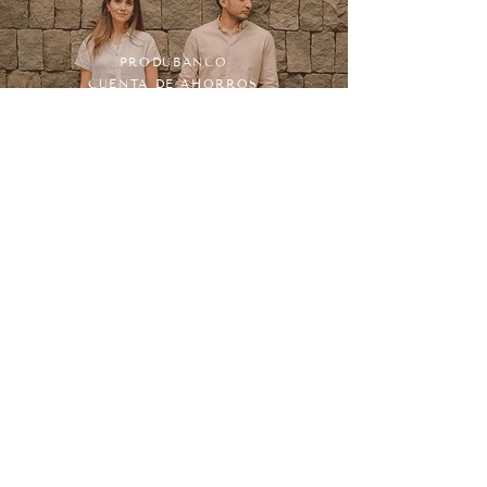
PRODUBANCO
CUENTA DE AHORROS
NÚMERO DE CUENTA:
12054166026
EMILIA ABAD ARÍZAGA
CI: 1718026352
BANCO PICHINCHA
CUENTA DE AHORROS
NÚMERO DE CUENTA:
2210019743
FRANCISCO DOMINGUEZ
CI:
1761276870
Dresscode
El clima de Puembo generalmente es templado,
durante el día hace sol pero de seguro vas a
necesitar un abrigo para la tarde y noche.