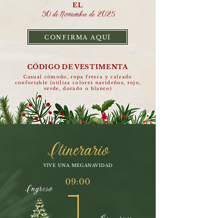
EL
30 de Noviembre de 202​​​5
CONFIRMA AQUÍ
CÓDIGO DE VESTIMENTA
Casual cómodo, ropa fresca y calzado
confortable (utiliza colores navideños, rojo,
verde, dorado o blanco)
Itinerario
VIVE UNA MEGANAVIDAD
09:00
Ingreso