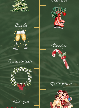
Concursos
Brindis
Almuerzo
Reconocimientos
¨Mi Propósito¨
Plan Auto